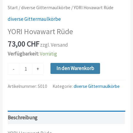
Start
/
diverse Gittermaulkörbe
/ YORI Hovawart Rüde
diverse Gittermaulkörbe
YORI Hovawart Rüde
73,00
CHF
zzgl. Versand
Verfügbarkeit:
Vorrätig
YORI
In den Warenkorb
-
+
Hovawart
Rüde
Artikelnummer:
S010
Kategorie:
diverse Gittermaulkörbe
Menge
Beschreibung