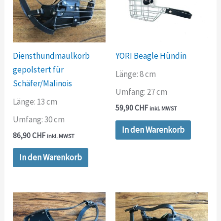
Diensthundmaulkorb
YORI Beagle Hündin
gepolstert für
Länge: 8 cm
Schäfer/Malinois
Umfang: 27 cm
Länge: 13 cm
59,90
CHF
inkl. MWST
Umfang: 30 cm
In den Warenkorb
86,90
CHF
inkl. MWST
In den Warenkorb