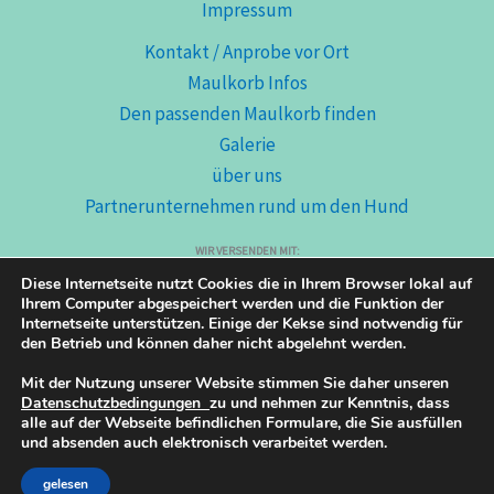
Impressum
Kontakt / Anprobe vor Ort
Maulkorb Infos
Den passenden Maulkorb finden
Galerie
über uns
Partnerunternehmen rund um den Hund
WIR VERSENDEN MIT:
Diese Internetseite nutzt Cookies die in Ihrem Browser lokal auf
Ihrem Computer abgespeichert werden und die Funktion der
Internetseite unterstützen. Einige der Kekse sind notwendig für
den Betrieb und können daher nicht abgelehnt werden.
Versand nur innerhalb Schweiz und Liechtenstein
Mit der Nutzung unserer Website stimmen Sie daher unseren
Datenschutzbedingungen
zu und nehmen zur Kenntnis, dass
alle auf der Webseite befindlichen Formulare, die Sie ausfüllen
Copyright © 2026 maulkorb-shop.ch
und absenden auch elektronisch verarbeitet werden.
gelesen