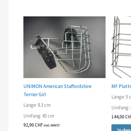
UNIMON American Staffordshire
MF Platt
Terrier Girl
Länge: 5
Länge: 8.3 cm
Umfang: 
Umfang: 45 cm
144,00
CH
92,90
CHF
inkl. MWST
In de