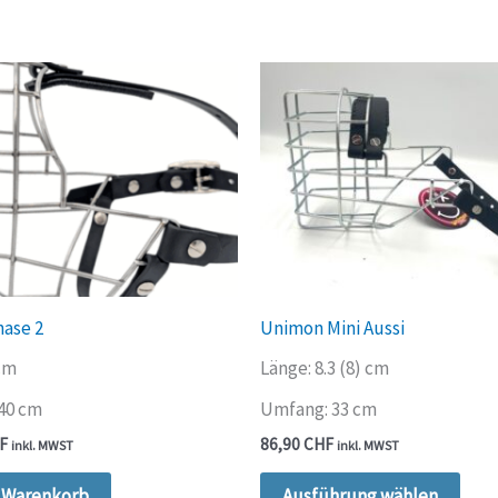
mehrere
Varianten
auf.
Die
Optionen
können
auf
der
Produktseite
gewählt
nase 2
Unimon Mini Aussi
werden
 cm
Länge: 8.3 (8) cm
40 cm
Umfang: 33 cm
F
86,90
CHF
inkl. MWST
inkl. MWST
Dies
n Warenkorb
Ausführung wählen