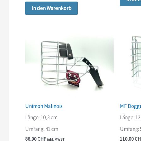
In den Warenkorb
Unimon Malinois
MF Dogg
Länge: 10,3 cm
Länge: 12
Umfang: 41 cm
Umfang: 
86,90
CHF
110,00
CH
inkl. MWST