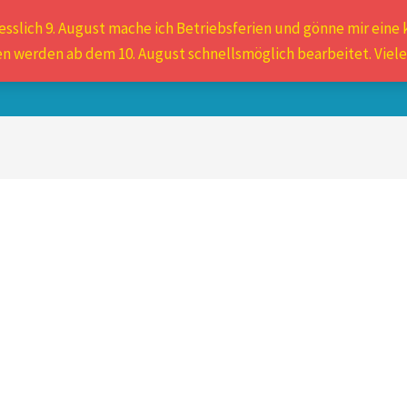
iesslich 9. August mache ich Betriebsferien und gönne mir eine k
Auswahlpaket
Chopo
Leichte Drahtmaulkörbe
en werden ab dem 10. August schnellsmöglich bearbeitet. Viele
Riemen/Farben/Zubehör
Kauartikel
Warenkorb
ät