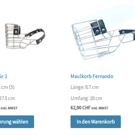
r. 1
Maulkorb Fernando
8 cm (5)
Länge: 8.7 cm
27.5 cm
Umfang: 28 cm
62,90
CHF
inkl. MWST
inkl. MWST
Dieses
hrung wählen
In den Warenkorb
Produkt
weist