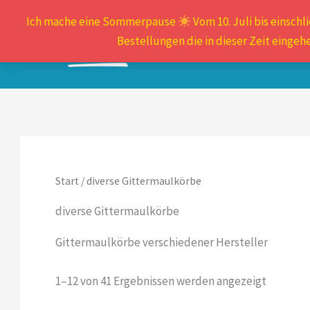
Zum
Ich mache eine Sommerpause
Vom 10. Juli bis einschl
Inhalt
Bunte Metallmaulkörbe
Bestellungen die in dieser Zeit eingeh
springen
Kunststoffmaulkörbe
Start
/ diverse Gittermaulkörbe
diverse Gittermaulkörbe
Gittermaulkörbe verschiedener Hersteller
Nach
1–12 von 41 Ergebnissen werden angezeigt
Aktualit
sortiert