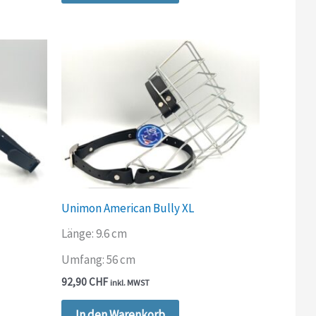
Unimon American Bully XL
Länge: 9.6 cm
Umfang: 56 cm
92,90
CHF
inkl. MWST
es
In den Warenkorb