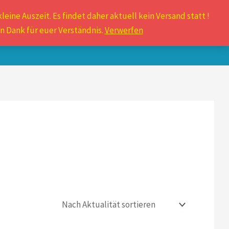
leine Auszeit. Es findet daher aktuell kein Versand statt !
diverse Gittermaulkörbe
n Dank für euer Verständnis.
Verwerfen
Mein Konto