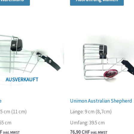
Prod
weis
meh
Vari
auf.
Die
Opti
kön
auf
der
AUSVERKAUFT
Prod
gewä
e
Unimon Australian Shepherd
wer
.5 cm (11 cm)
Länge: 9 cm (8,7cm)
55 cm
Umfang: 39.5 cm
F
76,90
CHF
inkl. MWST
inkl. MWST