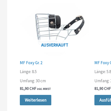
AUSVERKAUFT
MF Foxy Gr. 2
MF Foxy G
Länge: 8.5
Länge: 5.
Umfang: 30 cm
Umfang: 
81,90
CHF
81,90
CHF
inkl. MWST
Weiterlesen
Ausfü